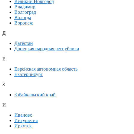
Великий Новгород
Владимир
Волгоград
Вологда
Воронеж
Д
Дагестан
Донецкая народная республика
Е
Еврейская автономная область
Екатеринбург
З
Забайкальский край
И
Иваново
Ингушетия
Иркутск