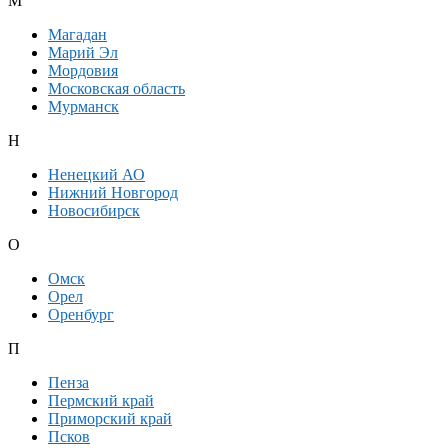
М
Магадан
Марий Эл
Мордовия
Московская область
Мурманск
Н
Ненецкий АО
Нижний Новгород
Новосибирск
О
Омск
Орел
Оренбург
П
Пенза
Пермский край
Приморский край
Псков