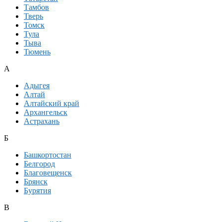
Тамбов
Тверь
Томск
Тула
Тыва
Тюмень
А
Адыгея
Алтай
Алтайский край
Архангельск
Астрахань
Б
Башкортостан
Белгород
Благовещенск
Брянск
Бурятия
В