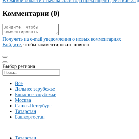
Иллюстрация новости
В Омской области с начала 2026 года прекращено действие 25
Комментарии (
0
)
Получать на e‑mail уведомления о новых комментариях
Войдите
, чтобы комментировать новость
Выбор региона
Поиск региона
Все
Дальнее зарубежье
Ближнее зарубежье
Москва
Санкт-Петербург
Татарстан
Башкортостан
Т
Татарстан