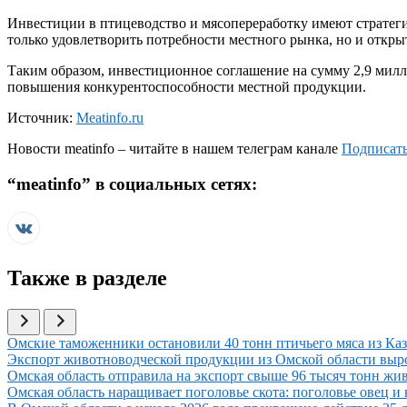
Инвестиции в птицеводство и мясопереработку имеют стратегич
только удовлетворить потребности местного рынка, но и откр
Таким образом, инвестиционное соглашение на сумму 2,9 милли
повышения конкурентоспособности местной продукции.
Источник:
Meatinfo.ru
Новости
meatinfo
– читайте в нашем телеграм канале
Подписать
“
meatinfo
” в социальных сетях:
Также в разделе
Иллюстрация новости
Омские таможенники остановили 40 тонн птичьего мяса из Каз
Иллюстрация новости
Экспорт животноводческой продукции из Омской области вырос 
Иллюстрация новости
Омская область отправила на экспорт свыше 96 тысяч тонн ж
Иллюстрация новости
Омская область наращивает поголовье скота: поголовье овец и 