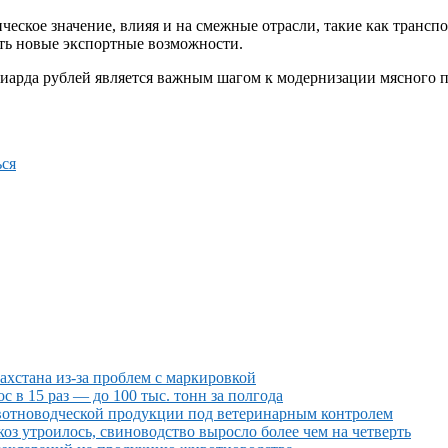
еское значение, влияя и на смежные отрасли, такие как транспо
ыть новые экспортные возможности.
арда рублей является важным шагом к модернизации мясного про
ся
ахстана из-за проблем с маркировкой
в 15 раз — до 100 тыс. тонн за полгода
ивотноводческой продукции под ветеринарным контролем
коз утроилось, свиноводство выросло более чем на четверть